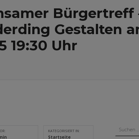
samer Bürgertreff –
derding Gestalten 
5 19:30 Uhr
Suchen nach:
OR:
KATEGORISIERT IN:
min
Startseite