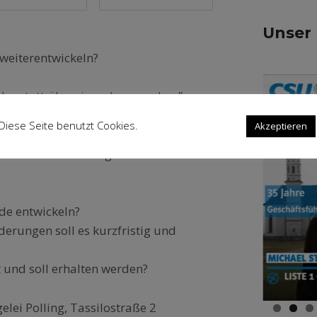
Unser
 weiterentwickeln?
er statt übereinander sprechen”
Diese Seite benutzt Cookies.
Cookie settings
Akzeptieren
er der Gemeinde herzlich zu einer
er die Entwicklung der Gemeinde in
nde entwickeln?
erungen soll es kurzfristig und
 und soll erhalten werden?
elei Polling, Tassilostraße 2