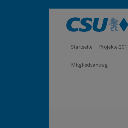
Zur Hauptnavigation springen
Zum Hauptinhalt springen
Zum Footer springen
Startseite
Projekte 201
Mitgliedsantrag