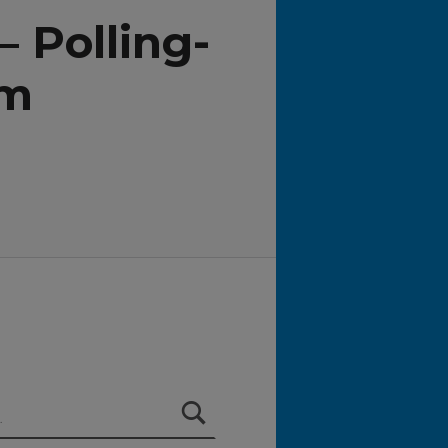
 Polling-
am