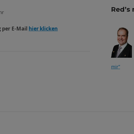
Red’s 
hr
 per E-Mail
hier klicken
mir“
tion