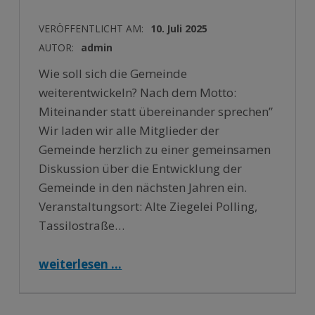
VERÖFFENTLICHT AM:
10. Juli 2025
AUTOR:
admin
Wie soll sich die Gemeinde
weiterentwickeln? Nach dem Motto:
Miteinander statt übereinander sprechen”
Wir laden wir alle Mitglieder der
Gemeinde herzlich zu einer gemeinsamen
Diskussion über die Entwicklung der
Gemeinde in den nächsten Jahren ein.
Veranstaltungsort: Alte Ziegelei Polling,
Tassilostraße…
“2. Gemeinsamer Bürgertreff – Polling-Etting-Oderding Gestalten am 18.07.2025 19:30 Uhr”
weiterlesen …