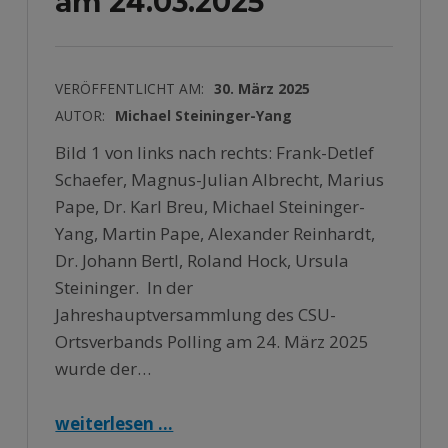
am 24.03.2025
VERÖFFENTLICHT AM:
30. März 2025
AUTOR:
Michael Steininger-Yang
Bild 1 von links nach rechts: Frank-Detlef
Schaefer, Magnus-Julian Albrecht, Marius
Pape, Dr. Karl Breu, Michael Steininger-
Yang, Martin Pape, Alexander Reinhardt,
Dr. Johann Bertl, Roland Hock, Ursula
Steininger. In der
Jahreshauptversammlung des CSU-
Ortsverbands Polling am 24. März 2025
wurde der…
“Kontinuität im Ortsvorstand: CSU-Ortsverband Polling wählt neuen Vorstand am 24.03.2025 ”
weiterlesen …