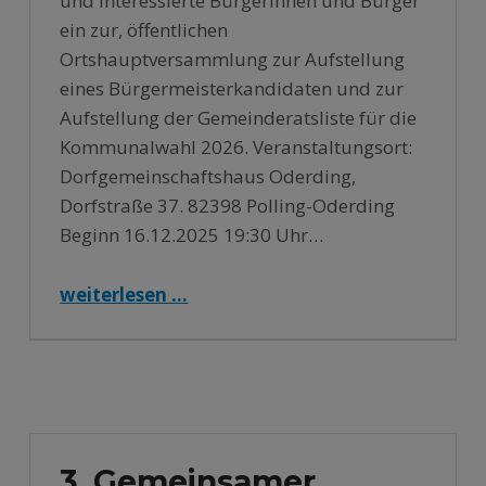
und interessierte Bürgerinnen und Bürger
ein zur, öffentlichen
Ortshauptversammlung zur Aufstellung
eines Bürgermeisterkandidaten und zur
Aufstellung der Gemeinderatsliste für die
Kommunalwahl 2026. Veranstaltungsort:
Dorfgemeinschaftshaus Oderding,
Dorfstraße 37. 82398 Polling-Oderding
Beginn 16.12.2025 19:30 Uhr…
weiterlesen …
“Öffentliche Ortshauptversammlung zur Aufstellung für die Bürgermeister- und Gemeinderatswahl 2026 – 16.12.2025 – 19:30 Uhr – DGH Oderding”
3. Gemeinsamer