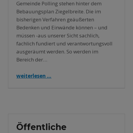
Gemeinde Polling stehen hinter dem
Bebauungsplan Ziegelbreite. Die im
bisherigen Verfahren geäußerten
Bedenken und Einwände können – und
müssen -aus unserer Sicht sachlich,
fachlich fundiert und verantwortungsvoll
ausgeräumt werden. So werden im
Bereich der…
“Statement des CSU-Ortsverbands Polling-Etting-Oderding und des Ersten Bürgermeisters zum Bebauungsplan „Ziegelbreite“”
weiterlesen …
Öffentliche