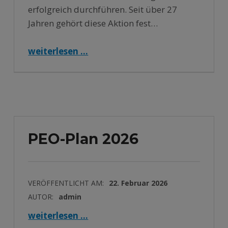
erfolgreich durchführen. Seit über 27
Jahren gehört diese Aktion fest…
weiterlesen …
“27. Alteisen- und Schrottsammlung erneut voller Erfolg – 13,3 Tonnen gesammelt – (Teil-)Erlösübergabe an den SV Polling Abteilung Turnen”
PEO-Plan 2026
VERÖFFENTLICHT AM:
22. Februar 2026
AUTOR:
admin
“PEO-Plan 2026”
weiterlesen …