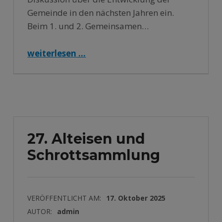
Gemeinde in den nächsten Jahren ein.
Beim 1. und 2. Gemeinsamen…
“3. Gemeinsamer Bürgertreff – Polling-Etting-Oderding Gestalten am 13.11.2025 19:30 Uhr – Klosterwirt Polling”
weiterlesen …
27. Alteisen und
Schrottsammlung
VERÖFFENTLICHT AM:
17. Oktober 2025
AUTOR:
admin