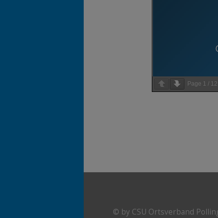
Page
1
/
12
Zurück zur Hauptnavigation springen
© by CSU Ortsverband Pollin