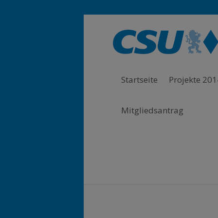
Zur Hauptnavigation springen
Zum Hauptinhalt springen
Zum Footer springen
Startseite
Projekte 201
Mitgliedsantrag