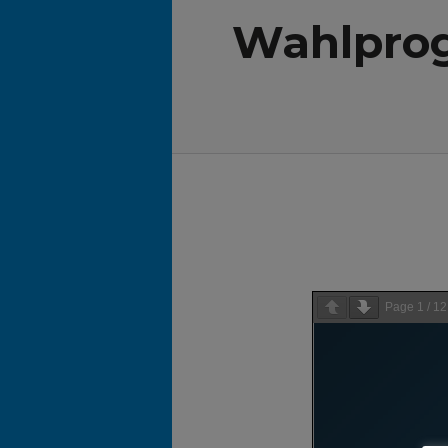
Wahlpro
Page
1
/
12