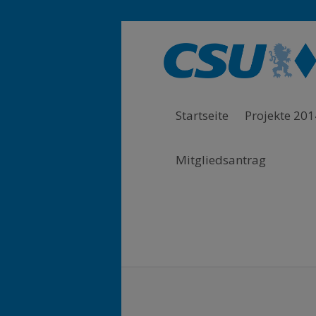
Zur Hauptnavigation springen
Zum Hauptinhalt springen
Zum Footer springen
Startseite
Projekte 201
Mitgliedsantrag