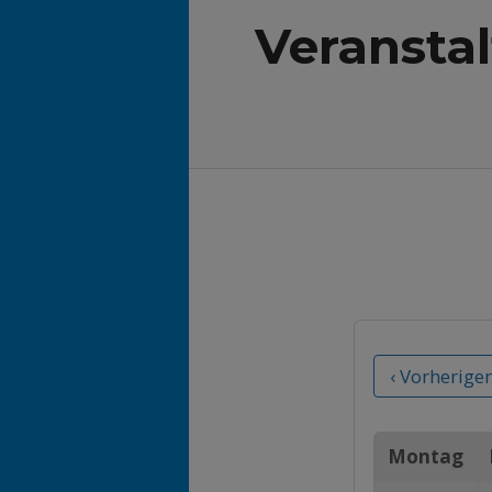
Veransta
‹ Vorherige
Montag