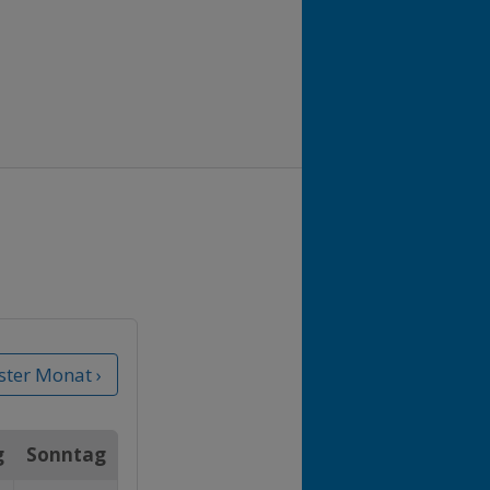
ter Monat ›
g
Sonntag