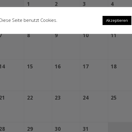
1
2
3
4
Diese Seite benutzt Cookies.
Cookie settings
Akzeptieren
7
8
9
10
11
14
15
16
17
18
21
22
23
24
25
28
29
30
31